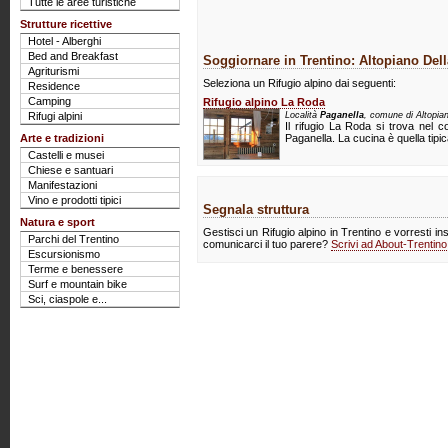
Tutte le aree turistiche
Strutture ricettive
Hotel - Alberghi
Bed and Breakfast
Soggiornare in Trentino: Altopiano Del
Agriturismi
Seleziona un Rifugio alpino dai seguenti:
Residence
Camping
Rifugio alpino La Roda
Rifugi alpini
Località
Paganella
, comune di Altopian
Il rifugio La Roda si trova nel 
Arte e tradizioni
Paganella. La cucina è quella tipica
Castelli e musei
Chiese e santuari
Manifestazioni
Vino e prodotti tipici
Segnala struttura
Natura e sport
Gestisci un Rifugio alpino in Trentino e vorresti in
Parchi del Trentino
comunicarci il tuo parere?
Scrivi ad About-Trentin
Escursionismo
Terme e benessere
Surf e mountain bike
Sci, ciaspole e...