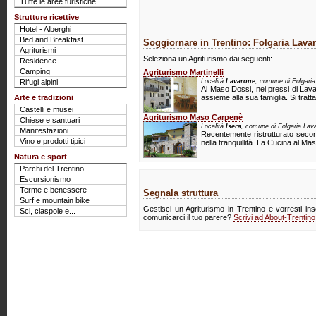
Tutte le aree turistiche
Strutture ricettive
Hotel - Alberghi
Bed and Breakfast
Soggiornare in Trentino: Folgaria Lava
Agriturismi
Seleziona un Agriturismo dai seguenti:
Residence
Camping
Agriturismo Martinelli
Rifugi alpini
Località
Lavarone
, comune di Folgaria
Al Maso Dossi, nei pressi di Lavaro
Arte e tradizioni
assieme alla sua famiglia. Si tratt
Castelli e musei
Agriturismo Maso Carpenè
Chiese e santuari
Località
Isera
, comune di Folgaria Lava
Manifestazioni
Recentemente ristrutturato secon
Vino e prodotti tipici
nella tranquillità. La Cucina al M
Natura e sport
Parchi del Trentino
Escursionismo
Terme e benessere
Segnala struttura
Surf e mountain bike
Gestisci un Agriturismo in Trentino e vorresti ins
Sci, ciaspole e...
comunicarci il tuo parere?
Scrivi ad About-Trentin