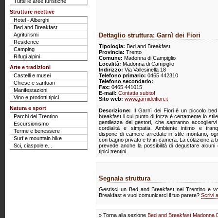
Tutte le aree turistiche
Strutture ricettive
Hotel - Alberghi
Bed and Breakfast
Agriturismi
Dettaglio struttura: Garnì dei Fiori
Residence
Tipologia:
Bed and Breakfast
Camping
Provincia:
Trento
Rifugi alpini
Comune:
Madonna di Campiglio
Località:
Madonna di Campiglio
Arte e tradizioni
Indirizzo:
Via Vallesinella 18
Castelli e musei
Telefono primario:
0465 442310
Telefono secondario:
Chiese e santuari
Fax:
0465 441015
Manifestazioni
E-mail:
Contatta subito!
Vino e prodotti tipici
Sito web:
www.garnideifiori.it
Natura e sport
Descrizione:
Il Garnì dei Fiori è un piccolo be
Parchi del Trentino
breakfast il cui punto di forza è certamente lo stile
gentilezza dei gestori, che sapranno accoglierv
Escursionismo
cordialità e simpatia. Ambiente intimo e tranqu
Terme e benessere
dispone di camere arredate in stile montano, o
Surf e mountain bike
con bagno privato e tv in camera. La colazione a b
Sci, ciaspole e...
prevede anche la possibilità di degustare alcuni 
tipici trentini.
Segnala struttura
Gestisci un Bed and Breakfast nel Trentino e vor
Breakfast e vuoi comunicarci il tuo parere?
Scrivi 
» Torna alla sezione
Bed and Breakfast Madonna D