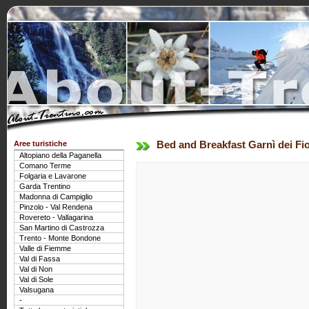
Aree turistiche
Bed and Breakfast Garnì dei Fio
Altopiano della Paganella
Comano Terme
Folgaria e Lavarone
Garda Trentino
Madonna di Campiglio
Pinzolo - Val Rendena
Rovereto - Vallagarina
San Martino di Castrozza
Trento - Monte Bondone
Valle di Fiemme
Val di Fassa
Val di Non
Val di Sole
Valsugana
-