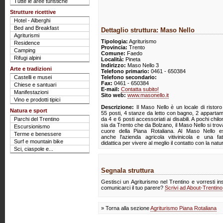
Tutte le aree turistiche
Strutture ricettive
Hotel - Alberghi
Bed and Breakfast
Dettaglio struttura: Maso Nello
Agriturismi
Tipologia:
Agriturismo
Residence
Provincia:
Trento
Camping
Comune:
Faedo
Rifugi alpini
Località:
Pineta
Indirizzo:
Maso Nello 3
Arte e tradizioni
Telefono primario:
0461 - 650384
Castelli e musei
Telefono secondario:
Fax:
0461 - 650384
Chiese e santuari
E-mail:
Contatta subito!
Manifestazioni
Sito web:
www.masonello.it
Vino e prodotti tipici
Descrizione:
Il Maso Nello è un locale di ristor
Natura e sport
55 posti, 4 stanze da letto con bagno, 2 appartam
Parchi del Trentino
da 4 e 6 posti accessoriati ai disabili. A pochi chilo
sia da Trento che da Bolzano, il Maso Nello si trov
Escursionismo
cuore della Piana Rotaliana. Al Maso Nello es
Terme e benessere
anche l'azienda agricola vitivinicola e una fat
Surf e mountain bike
didattica per vivere al meglio il contatto con la natu
Sci, ciaspole e...
Segnala struttura
Gestisci un Agriturismo nel Trentino e vorresti in
comunicarci il tuo parere?
Scrivi ad About-Trentin
» Torna alla sezione
Agriturismo Piana Rotaliana