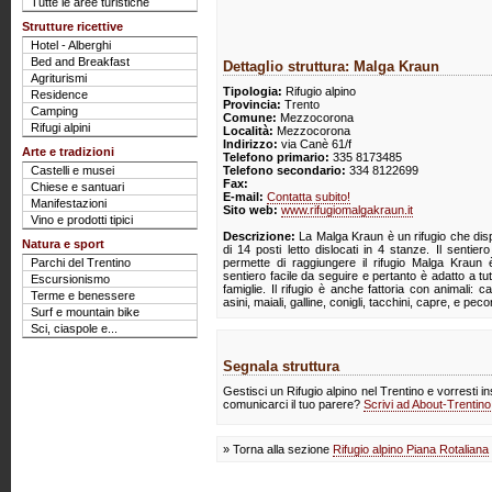
Tutte le aree turistiche
Strutture ricettive
Hotel - Alberghi
Bed and Breakfast
Dettaglio struttura: Malga Kraun
Agriturismi
Tipologia:
Rifugio alpino
Residence
Provincia:
Trento
Camping
Comune:
Mezzocorona
Rifugi alpini
Località:
Mezzocorona
Indirizzo:
via Canè 61/f
Arte e tradizioni
Telefono primario:
335 8173485
Castelli e musei
Telefono secondario:
334 8122699
Fax:
Chiese e santuari
E-mail:
Contatta subito!
Manifestazioni
Sito web:
www.rifugiomalgakraun.it
Vino e prodotti tipici
Descrizione:
La Malga Kraun è un rifugio che di
Natura e sport
di 14 posti letto dislocati in 4 stanze. Il sentier
Parchi del Trentino
permette di raggiungere il rifugio Malga Kraun
sentiero facile da seguire e pertanto è adatto a tut
Escursionismo
famiglie. Il rifugio è anche fattoria con animali: cav
Terme e benessere
asini, maiali, galline, conigli, tacchini, capre, e peco
Surf e mountain bike
Sci, ciaspole e...
Segnala struttura
Gestisci un Rifugio alpino nel Trentino e vorresti in
comunicarci il tuo parere?
Scrivi ad About-Trentin
» Torna alla sezione
Rifugio alpino Piana Rotaliana