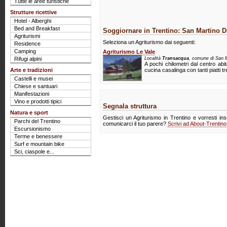
Tutte le aree turistiche
Strutture ricettive
Hotel - Alberghi
Bed and Breakfast
Soggiornare in Trentino: San Martino D
Agriturismi
Seleziona un Agriturismo dai seguenti:
Residence
Camping
Agriturismo Le Vale
Rifugi alpini
Località
Transacqua
, comune di San M
A pochi chilometri dal centro ab
Arte e tradizioni
cucina casalinga con tanti piatti tre
Castelli e musei
Chiese e santuari
Manifestazioni
Vino e prodotti tipici
Segnala struttura
Natura e sport
Gestisci un Agriturismo in Trentino e vorresti ins
Parchi del Trentino
comunicarci il tuo parere?
Scrivi ad About-Trentin
Escursionismo
Terme e benessere
Surf e mountain bike
Sci, ciaspole e...