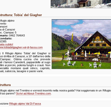
struttura: Tobia' del Giagher
ifugio alpino
rento
nazei
a di Canazei
c. Ciampac 5
imario:
0462 764643
condario:
02385
atta subito!
ww.tobiadelgiagher.val-di-fassa.com
:
Il Rifugio Alpino Tobia' del Giagher si
si di Alba di Canazei, a 10' dall'arrivo della
l Ciampac. Ottima cucina che prevede
ali i famosi Canederli, pappardelle al sugo
ellini ai porcini, polenta funghi e crauti. Non
cialità montane quali stinco, capriolo,
ati, salsiccia, lasagne e paste varie.
ruttura
ifugio alpino nel Trentino e vorresti inserirlo nella nostra guida? Hai soggiornato in un Rifugio
il tuo parere?
Scrivi ad About-Trentino.com
.
 sezione
Rifugio alpino Val Di Fassa