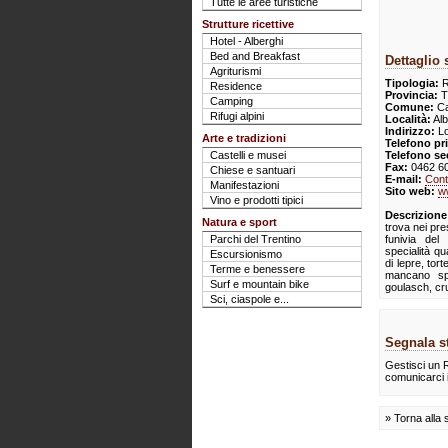
Tutte le aree turistiche
Strutture ricettive
Hotel - Alberghi
Bed and Breakfast
Dettaglio 
Agriturismi
Tipologia:
R
Residence
Provincia:
T
Camping
Comune:
Ca
Rifugi alpini
Località:
Alb
Indirizzo:
Lo
Arte e tradizioni
Telefono pr
Castelli e musei
Telefono se
Fax:
0462 6
Chiese e santuari
E-mail:
Cont
Manifestazioni
Sito web:
w
Vino e prodotti tipici
Descrizione
Natura e sport
trova nei pres
Parchi del Trentino
funivia de
specialità qu
Escursionismo
di lepre, tort
Terme e benessere
mancano spe
Surf e mountain bike
goulasch, cru
Sci, ciaspole e...
Segnala st
Gestisci un R
comunicarci 
» Torna alla