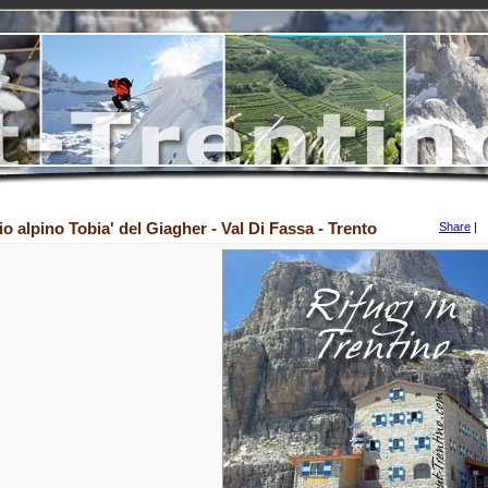
io alpino Tobia' del Giagher - Val Di Fassa - Trento
Share
|