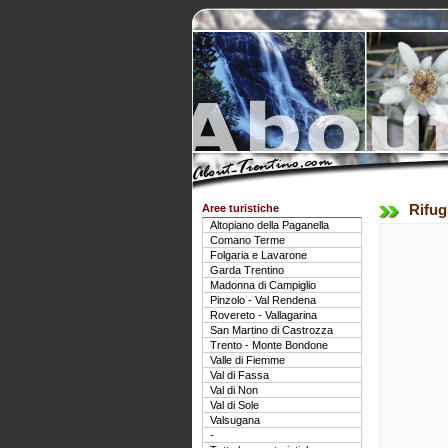
Aree turistiche
Rifug
Altopiano della Paganella
Comano Terme
Folgaria e Lavarone
Garda Trentino
Madonna di Campiglio
Pinzolo - Val Rendena
Rovereto - Vallagarina
San Martino di Castrozza
Trento - Monte Bondone
Valle di Fiemme
Val di Fassa
Val di Non
Val di Sole
Valsugana
-