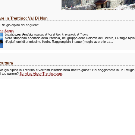
re in Trentino: Val Di Non
Rifugio alpino dai seguenti:
ino Sores
Località
Loc. Predaia
, comune di Val di Non in provincia di Trento
Nello stupendo scenario della Predaia, nel gruppo delle Dolomiti del Brenta, il Rifugio Alp
rifugio/hotel di primissimo livello. Raggiungibile in auto (meglio avere le ca...
ruttura
ifugio alpino in Trentino e vorresti inserirlo nella nostra guida? Hai soggiornato in un Rifugio
il tuo parere?
Scrivi ad About-Trentino.com
.