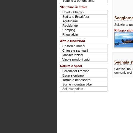
Tutte le aree turistiche
Strutture ricettive
Hotel - Alberghi
Bed and Breakfast
Soggiorna
Agriturismi
Seleziona un 
Residence
Camping
Rifugio alp
Rifugi alpini
Arte e tradizioni
Castelli e musei
Chiese e santuari
Manifestazioni
Vino e prodotti tipici
Segnala st
Natura e sport
Gestisci un R
Parchi del Trentino
comunicarci 
Escursionismo
Terme e benessere
Surf e mountain bike
Sci, ciaspole e...