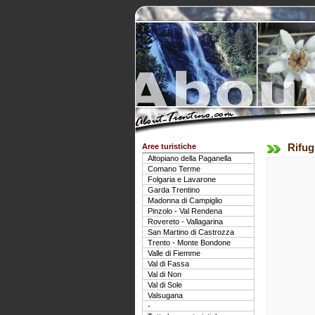
Aree turistiche
Rifug
Altopiano della Paganella
Comano Terme
Folgaria e Lavarone
Garda Trentino
Madonna di Campiglio
Pinzolo - Val Rendena
Rovereto - Vallagarina
San Martino di Castrozza
Trento - Monte Bondone
Valle di Fiemme
Val di Fassa
Val di Non
Val di Sole
Valsugana
-