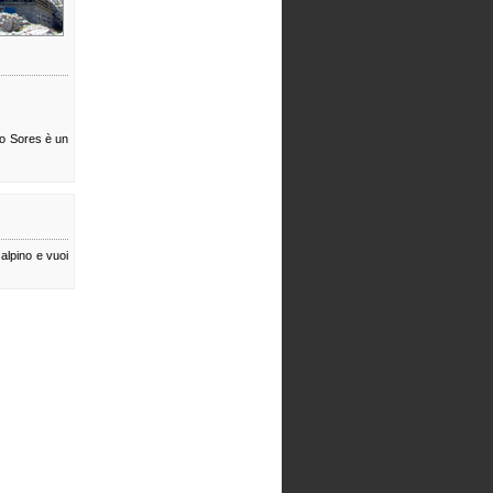
ino Sores è un
 alpino e vuoi