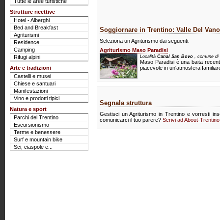
Tutte le aree turistiche
Strutture ricettive
Hotel - Alberghi
Bed and Breakfast
Soggiornare in Trentino: Valle Del Vano
Agriturismi
Seleziona un Agriturismo dai seguenti:
Residence
Camping
Agriturismo Maso Paradisi
Rifugi alpini
Località
Canal San Bovo
, comune di 
Maso Paradisi è una baita recente
Arte e tradizioni
piacevole in un'atmosfera familiare
Castelli e musei
Chiese e santuari
Manifestazioni
Vino e prodotti tipici
Segnala struttura
Natura e sport
Gestisci un Agriturismo in Trentino e vorresti ins
Parchi del Trentino
comunicarci il tuo parere?
Scrivi ad About-Trentin
Escursionismo
Terme e benessere
Surf e mountain bike
Sci, ciaspole e...