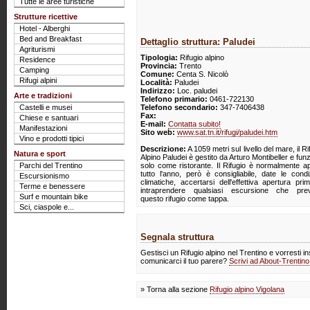
Tutte le aree turistiche
Strutture ricettive
Hotel - Alberghi
Bed and Breakfast
Dettaglio struttura: Paludei
Agriturismi
Tipologia:
Rifugio alpino
Residence
Provincia:
Trento
Camping
Comune:
Centa S. Nicolò
Rifugi alpini
Località:
Paludei
Indirizzo:
Loc. paludei
Arte e tradizioni
Telefono primario:
0461-722130
Castelli e musei
Telefono secondario:
347-7406438
Fax:
Chiese e santuari
E-mail:
Contatta subito!
Manifestazioni
Sito web:
www.sat.tn.it/rifugi/paludei.htm
Vino e prodotti tipici
Descrizione:
A 1059 metri sul livello del mare, il Ri
Natura e sport
Alpino Paludei è gestito da Arturo Montibeller e fun
Parchi del Trentino
solo come ristorante. Il Rifugio è normalmente a
tutto l'anno, però è consigliabile, date le condi
Escursionismo
climatiche, accertarsi dell'effettiva apertura pri
Terme e benessere
intraprendere qualsiasi escursione che pre
Surf e mountain bike
questo rifugio come tappa.
Sci, ciaspole e...
Segnala struttura
Gestisci un Rifugio alpino nel Trentino e vorresti in
comunicarci il tuo parere?
Scrivi ad About-Trentin
» Torna alla sezione
Rifugio alpino Vigolana