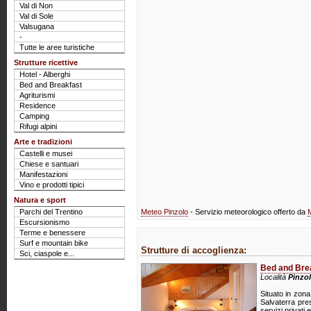
Val di Non
Val di Sole
Valsugana
-
Tutte le aree turistiche
Strutture ricettive
Hotel - Alberghi
Bed and Breakfast
Agriturismi
Residence
Camping
Rifugi alpini
Arte e tradizioni
Castelli e musei
Chiese e santuari
Manifestazioni
Vino e prodotti tipici
Natura e sport
Parchi del Trentino
Meteo Pinzolo
- Servizio meteorologico offerto da
Escursionismo
Terme e benessere
Surf e mountain bike
Strutture di accoglienza:
Sci, ciaspole e...
Bed and Brea
Località
Pinzo
Situato in zona 
Salvaterra pre
servizi privati 