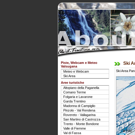
Piste, Webcam e Meteo
Ski A
Valsugana
Ski Area Pana
Meteo e Webcam
Ski Area
Aree turistiche
Altopiano della Paganella
Comano Terme
Folgaria e Lavarone
Garda Trentino
Madonna di Campiglio
Pinzolo - Val Rendena
Rovereto - Vallagarina
San Martino di Castrozza
Trento - Monte Bondone
Valle di Fiemme
Val di Fassa