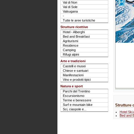
Val di Non
Val di Sole
Valsugana
-
Tutte le aree turistiche
Strutture ricettive
Hotel - Alberghi
Bed and Breakfast
Agriturismi
Residence
Camping
Rifugi alpini
Arte e tradizioni
Castelli e musei
Chiese e santuari
Manifestazioni
Vino e prodotti tipici
Natura e sport
Parchi del Trentino
Escursionismo
Terme e benessere
Surf e mountain bike
Strutture 
Sci, ciaspole e...
Hotel Ski
Bed and B